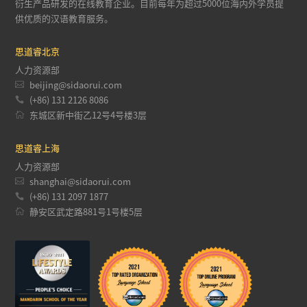
衍生产品研发的在线教育企业。目前每年为超过5000位海内外学员提
供优质的汉语教育服务。
思道睿北京
人力资源部

beijing@sidaorui.com

(+86) 131 2126 8086

东城区新中街乙12号4号楼3层
思道睿上海
人力资源部

shanghai@sidaorui.com

(+86) 131 2097 1877

静安区武定路881号1号楼5层