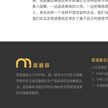
换，但是最后美国总统罗斯福正式地将感恩节命
家人团聚，一边品尝美味的火鸡，一边祈祷感
人，身在这样一个这样开放包容的企业，我们当
我们在北京思道睿校区举办了属于自己的感恩节活
思道睿北
人力资源部

beijing
思道睿成立于2005年，是一家专注于对外汉语教

(+86) 13
学和对外汉语互联网衍生产品研发的在线教育企

东城区新
业。目前每年为超过5000位海内外学员提供优质
的汉语教育服务。