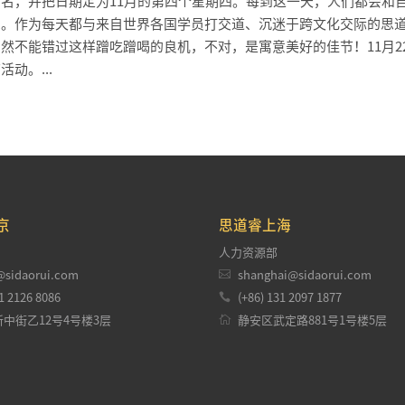
名，并把日期定为11月的第四个星期四。每到这一天，人们都会和
恩。作为每天都与来自世界各国学员打交道、沉迷于跨文化交际的思
然不能错过这样蹭吃蹭喝的良机，不对，是寓意美好的佳节！11月2
动。...
京
思道睿上海
人力资源部

@sidaorui.com
shanghai@sidaorui.com

1 2126 8086
(+86) 131 2097 1877

中街乙12号4号楼3层
静安区武定路881号1号楼5层