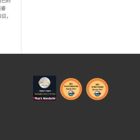
自己的
道睿
2日，