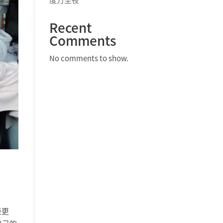
度万圣夜
Recent
Comments
No comments to show.
经更